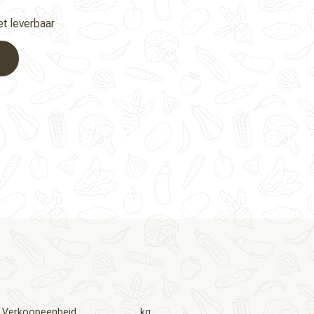
iet leverbaar
Verkoopeenheid
kg