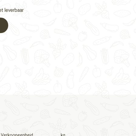
iet leverbaar
Verkoopeenheid
kg